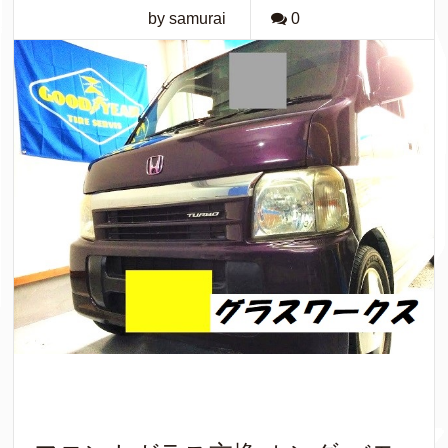
by samurai
0